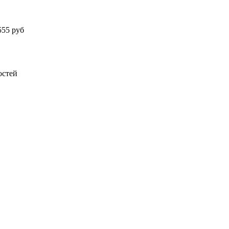
555
руб
остей