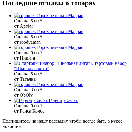
Последние отзывы о товарах
Горох зелёный Мадрас
Оценка
5
из 5
от Артём
Горох зелёный Мадрас
Оценка
5
из 5
от roodyaman
Горох зелёный Мадрас
Оценка
5
из 5
от Никита
Стартовый набор
"Школьная лига"
Оценка
5
из 5
от Татьяна
Горох зелёный Мадрас
Оценка
3
из 5
от ОbOlv
Горчица белая
Оценка
5
из 5
от Раиса Колос
Подпишитесь на нашу рассылку чтобы всегда быть в курсе
новостей