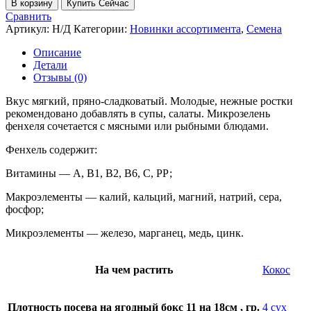
В корзину
Купить Сейчас
Сравнить
Артикул:
Н/Д
Категории:
Новинки ассортимента
,
Семена
Описание
Детали
Отзывы (0)
Вкус мягкий, пряно-сладковатый. Молодые, нежные ростки
рекомендовано добавлять в супы, салаты. Микрозелень
фенхеля сочетается с мясными или рыбными блюдами.
Фенхель содержит:
Витамины — А, В1, В2, В6, С, РР;
Макроэлементы — калий, кальций, магний, натрий, сера,
фосфор;
Микроэлементы — железо, марганец, медь, цинк.
На чем растить
Кокос
Плотность посева на ягодный бокс 11 на 18см , гр.
4 сух